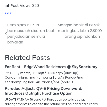
Post Views:
320
SERV
Peminjam PTPTN
Mangsa banjir di Perak
Post
bermasalah disaran buat
meningkat, lebih 2,800
navigation
penjadualan semula
orang dipindahkan
bayaran
Related Posts
For Rent – EdgeWood Residences @ SkySanctuary
RM 1,900 / month, 865 sqft / 80.36 sqm (built-up) –
Condominium, <ms>Kampung Baru Air Panas</ms>
<en>Kampung Baru Air Panas</en> (op878)…
Perodua Adjusts QV-E Pricing Downward;
Introduces Outright Purchase Option
UPDATE (11:10 AM 16 June): A Perodua rep tells us that
arrangements related to the refund “will be handled directly…