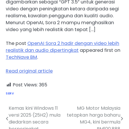
digambarkan sebagai “GPT 3.5” untuk generasi
video dengan peningkatan ketara daripada segi
realisme, kawalan pengguna dan kualiti audio.
Menurut OpenAI, Sora 2 mampu menghasilkan
video yang lebih realistik dan tepat […]
The post
OpenAI Sora 2 hadir dengan video lebih
realistik dan audio dipertingkat
appeared first on
TechNave BM
.
Read original article
Post Views:
365
SERV
Kemas kini Windows 11
MG Motor Malaysia
Post
versi 2025 (25H2) mula
tetapkan harga baharu
navigation
diedarkan secara
MG4, kini bermula
berperingkat
RM100,888