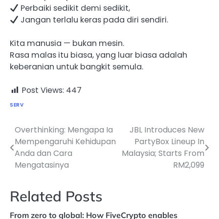
Perbaiki sedikit demi sedikit,
Jangan terlalu keras pada diri sendiri.
Kita manusia — bukan mesin.
Rasa malas itu biasa, yang luar biasa adalah
keberanian untuk bangkit semula.
Post Views:
447
SERV
Overthinking: Mengapa Ia
JBL Introduces New
Post
Mempengaruhi Kehidupan
PartyBox Lineup In
navigation
Anda dan Cara
Malaysia; Starts From
Mengatasinya
RM2,099
Related Posts
From zero to global: How FiveCrypto enables