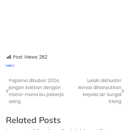
Post Views:
282
SERV
Papsma dibubar 2024,
Lelaki dikhuatiri
Post
jangan kaitkan dengan
lemas dihanyutkan
navigation
mana-mana isu pekerja
kepala air Sungai
asing
Klang
Related Posts