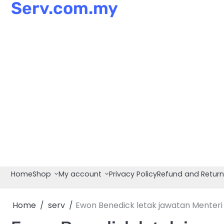
Serv.com.my
Skip
to
content
Home
Shop
My account
Privacy Policy
Refund and Return
Home
serv
Ewon Benedick letak jawatan Menter