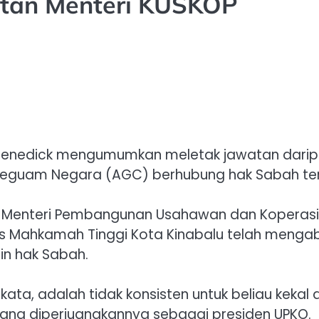
atan Menteri KUSKOP
n Benedick mengumumkan meletak jawatan dari
eguam Negara (AGC) berhubung hak Sabah terha
, Menteri Pembangunan Usahawan dan Koperasi (
s Mahkamah Tinggi Kota Kinabalu telah menga
n hak Sabah.
rkata, adalah tidak konsisten untuk beliau ke
yang diperjuangkannya sebagai presiden UPKO.